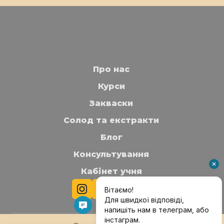
● Теорія ферментації - дуже простими
за запитом "Palyanytsyabread".
словами.
● Урок хлібної математики: пекарські
відсотки, як основа розуміння будь-якого
рецепту та технології.
Про нас
Курси
Закваски
Солод та екстракти
Блог
Консультування
Кабінет учня