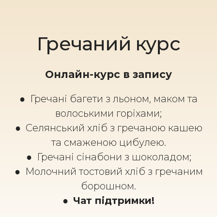
Гречаний курс
Онлайн-курс в запису
● Гречані багети з льоном, маком та
волоськими горіхами;
●
Селянський хліб з гречаною кашею
та смаженою цибулею.
●
Гречані сінабони з шоколадом;
●
Молочний тостовий хліб з гречаним
борошном.
●
Чат підтримки!