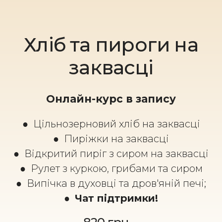
Хліб та пироги на
заквасці
Онлайн-курс в запису
● Цільнозерновий хліб на заквасці
● Пиріжки на заквасці
● Відкритий пиріг з сиром на заквасці
● Рулет з куркою, грибами та сиром
● Випічка в духовці та дров'яній печі;
● Чат підтримки!