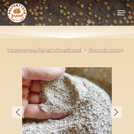
Крамничка PalyanytsyaBread
Житній солод