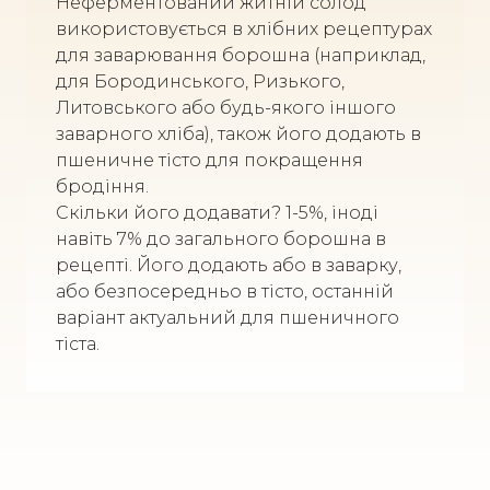
Неферментований житній солод
використовується в хлібних рецептурах
для заварювання борошна (наприклад,
для Бородинського, Ризького,
Литовського або будь-якого іншого
заварного хліба), також його додають в
пшеничне тісто для покращення
бродіння.
Скільки його додавати? 1-5%, іноді
навіть 7% до загального борошна в
рецепті. Його додають або в заварку,
або безпосередньо в тісто, останній
варіант актуальний для пшеничного
тіста.