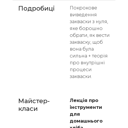
Подробиці
Покрокове 
виведення 
закваски з нуля, 
яке борошно 
обрати, як вести 
закваску, щоб 
вона була 
сильна + теорія 
про внутрішні 
процеси 
закваски.
Майстер-
Лекція про 
інструменти 
класи 
для 
домашнього 
хліба