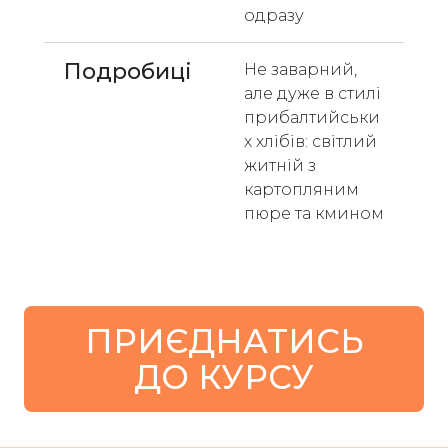
одразу
Подробиці
Не заварний, 
але дуже в стилі 
прибалтийськи
х хлібів: світлий 
житній з 
картопляним 
пюре та кмином
ПРИЄДНАТИСЬ
ДО КУРСУ