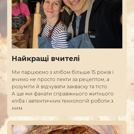
Найкращі вчителі
Ми парцюємо з хлібом більше 15 років і
вчимо не просто пекти за рецептом, а
розуміти й відчувати закваску та тісто.
А ще ми фанати справжнього житнього
хліба і автентичних технологій роботи з
ним.