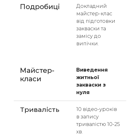
Подробиці
Докладний 
майстер-клас 
від підготовки 
закваски та 
замісу до 
випічки. 
Майстер-
Виведення 
житньої 
класи 
закваски з 
нуля
Тривалість
10 відео-уроків 
в запису 
тривалістю 10-25 
хв.