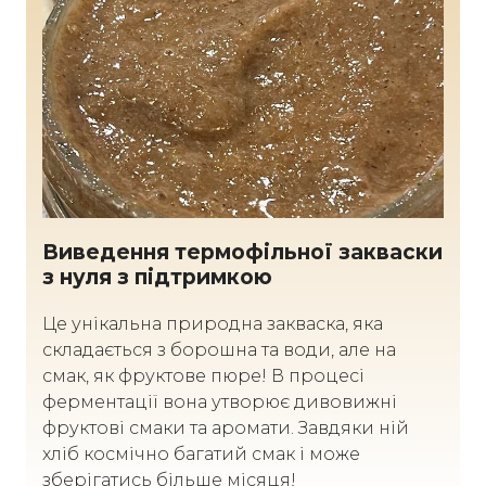
Виведення термофільної закваски
з нуля з підтримкою
Це унікальна природна закваска, яка
складається з борошна та води, але на
смак, як фруктове пюре! В процесі
ферментації вона утворює дивовижні
фруктові смаки та аромати. Завдяки ній
хліб космічно багатий смак і може
зберігатись більше місяця!