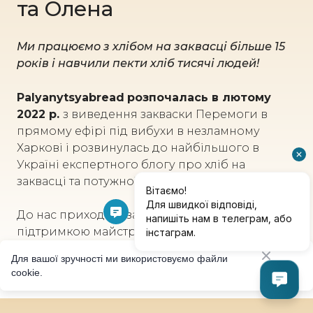
та Олена
Ми працюємо з хлібом на заквасці більше 15
років і навчили пекти хліб тисячі людей!
Palyanytsyabread
розпочалась в лютому
2022 р.
з виведення закваски Перемоги в
прямому ефірі під вибухи в незламному
Харкові і розвинулась до найбільшого в
Україні експертного блогу про хліб на
заквасці та потужної хлібної школи.
До нас приходять за результатом та
підтримкою майстрів, закоханих у свою
справу. З нами ви навчитесь пекти на заквасці
Для вашої зручності ми використовуємо файли
та закохаєтесь у хліб!
cookie.