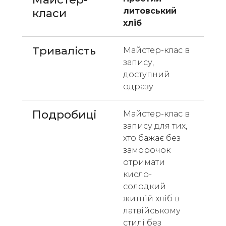
литовський 
класи 
хліб
Тривалість
Майстер-клас в 
запису, 
доступний 
одразу
Подробиці
Майстер-клас в 
запису для тих, 
хто бажає без 
заморочок 
отримати 
кисло-
солодкий 
житній хліб в 
латвійському 
стилі без 