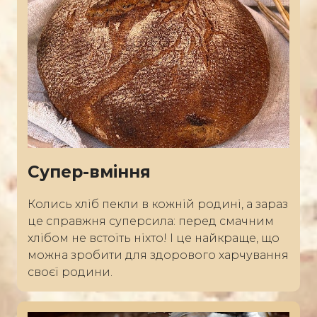
Супер-вміння
Колись хліб пекли в кожній родині, а зараз
це справжня суперсила: перед смачним
хлібом не встоїть ніхто! І це найкраще, що
можна зробити для здорового харчування
своєї родини.