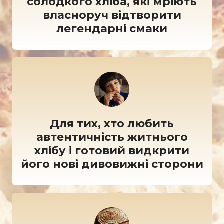
солодкого хліба, які мріють
власноруч відтворити
легендарні смаки
Для тих, хто любить
автентичність житнього
хлібу і готовий видкрити
його нові дивовижні сторони