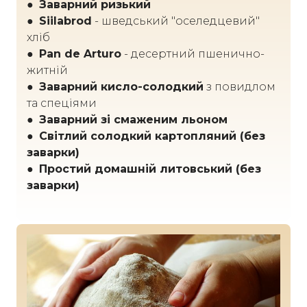
●
Заварний ризький
●
Siilabrod
- шведський "оселедцевий"
хліб
●
Pan de Arturo
- десертний пшенично-
житній
●
Заварний кисло-солодкий
з повидлом
та спеціями
●
Заварний зі смаженим льоном
● Світлий солодкий картопляний (без
заварки)
● Простий домашній литовський (без
заварки)