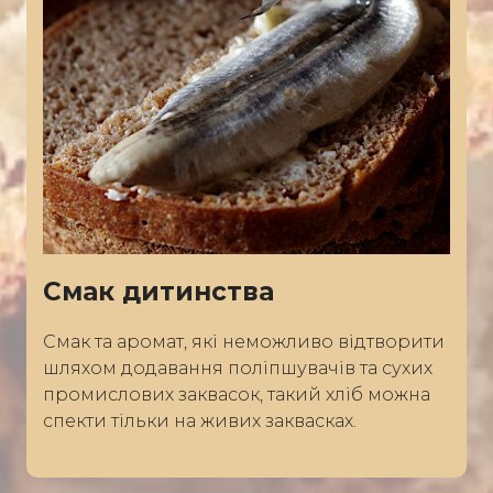
Смак дитинства
Смак та аромат, які неможливо відтворити
шляхом додавання поліпшувачів та сухих
промислових заквасок, такий хліб можна
спекти тільки на живих заквасках.